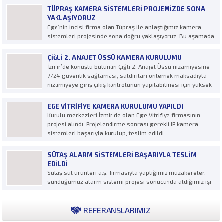
TÜPRAŞ KAMERA SISTEMLERI PROJEMIZDE SONA
YAKLAŞIYORUZ
Ege’nin incisi firma olan Tüpraş ile anlaştığımız kamera
sistemleri projesinde sona doğru yaklaşıyoruz. Bu aşamada
öncelikle Tüpraş Ailesine ve değerli A-Life çalışanlarına
teşekkürlerimizi sunuyoruz.
ÇIĞLI 2. ANAJET ÜSSÜ KAMERA KURULUMU
İzmir’de konuşlu bulunan Çiğli 2. Anajet Üssü nizamiyesine
7/24 güvenlik sağlaması, saldırıları önlemek maksadıyla
nizamiyeye giriş çıkış kontrolünün yapılabilmesi için yüksek
çözünürlüklü kamera güvenlik sistemi kurulumu firmamız
A-Life Güvenlik tarafından gerçekleştirilmiştir.
EGE VITRIFIYE KAMERA KURULUMU YAPILDI
Kurulu merkezleri İzmir’de olan Ege Vitrifiye firmasının
projesi alındı. Projelendirme sonrası gerekli IP kamera
sistemleri başarıyla kurulup, teslim edildi.
SÜTAŞ ALARM SISTEMLERI BAŞARIYLA TESLIM
EDILDI
Sütaş süt ürünleri a.ş. firmasıyla yaptığımız müzakereler,
sunduğumuz alarm sistemi projesi sonucunda aldığımız işi
özverili bir şekilde tamamlayarak teslim ettik. Proje
uygulama safhasında bize karşı misavirperver oldukları için
SÜTAŞ SÜT ÜRÜNLERİ A.Ş.’ye teşekkür eder, daha nice
REFERANSLARIMIZ
projelerde çalışma temennimizi sunarız.